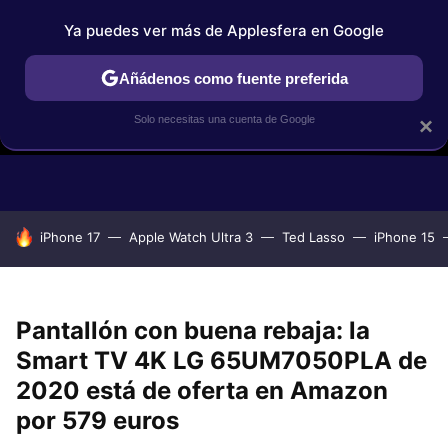
Ya puedes ver más de Applesfera en Google
Añádenos como fuente preferida
Solo necesitas una cuenta de Google
×
GUÍAS DE COMPRA
COMPARATIVAS APPLE VS OTROS
OF
HOY SE HABLA DE
iPhone 17
Apple Watch Ultra 3
Ted Lasso
iPhone 15
Pantallón con buena rebaja: la
Smart TV 4K LG 65UM7050PLA de
2020 está de oferta en Amazon
por 579 euros