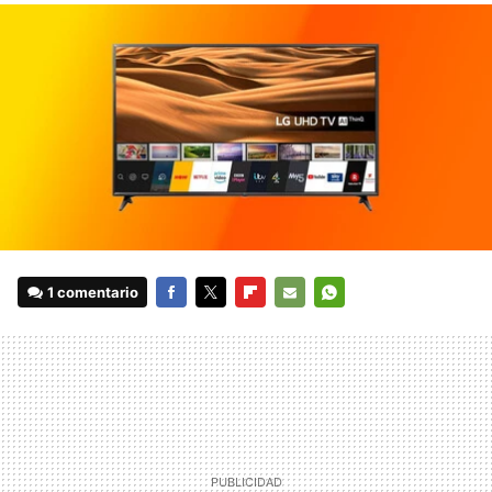
1 comentario
FACEBOOK
TWITTER
FLIPBOARD
E-
WHATSAPP
MAIL