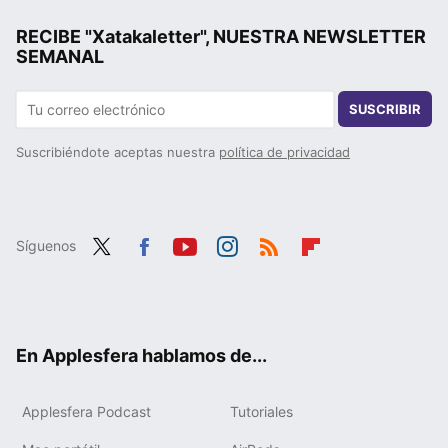
RECIBE "Xatakaletter", NUESTRA NEWSLETTER
SEMANAL
SUSCRIBIR
Suscribiéndote aceptas nuestra
política de privacidad
Síguenos
Twit
Fac
You
Inst
RSS
Flip
ter
ebo
tub
agr
boa
ok
e
am
rd
En Applesfera hablamos de...
Applesfera Podcast
Tutoriales