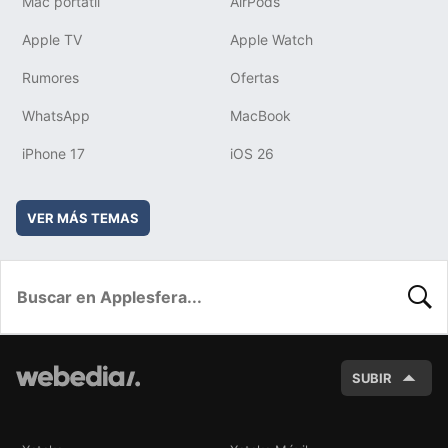
Mac portátil
AirPods
Apple TV
Apple Watch
Rumores
Ofertas
WhatsApp
MacBook
iPhone 17
iOS 26
VER MÁS TEMAS
BUSC
SUBIR