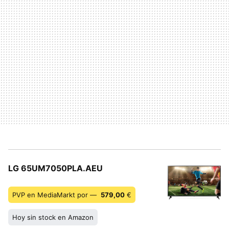
LG 65UM7050PLA.AEU
PVP en MediaMarkt por —
579,00
€
Hoy sin stock en Amazon