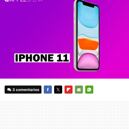
3 comentarios
FACEBOOK
TWITTER
FLIPBOARD
E-
WHATSAPP
MAIL