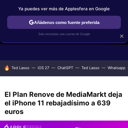
Ya puedes ver más de Applesfera en Google
Añádenos como fuente preferida
Solo necesitas una cuenta de Google
×
GUÍAS DE COMPRA
COMPARATIVAS APPLE VS OTROS
OF
HOY SE HABLA DE
Ted Lasso
iOS 27
ChatGPT
Ted Lasso
Whatsapp
El Plan Renove de MediaMarkt deja
el iPhone 11 rebajadísimo a 639
euros