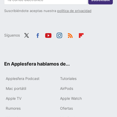
Suscribiéndote aceptas nuestra
política de privacidad
Síguenos
Twit
Fac
You
Inst
RSS
Flip
ter
ebo
tub
agr
boa
ok
e
am
rd
En Applesfera hablamos de...
Applesfera Podcast
Tutoriales
Mac portátil
AirPods
Apple TV
Apple Watch
Rumores
Ofertas