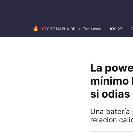
HOY SE HABLA DE
Ted Lasso
iOS 27
C
La power
mínimo h
si odias
Una batería
relación cal