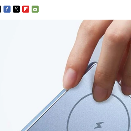
FACEBOOK
TWITTER
FLIPBOARD
E-
MAIL