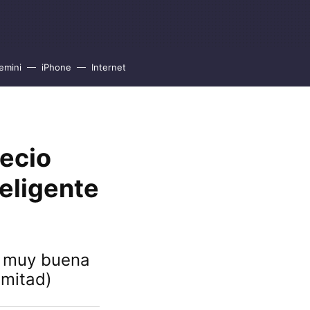
emini
iPhone
Internet
recio
teligente
e muy buena
 mitad)