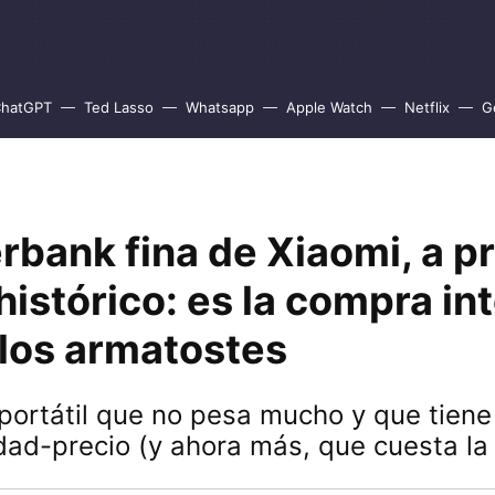
hatGPT
Ted Lasso
Whatsapp
Apple Watch
Netflix
G
bank fina de Xiaomi, a p
istórico: es la compra in
 los armatostes
 portátil que no pesa mucho y que tien
idad-precio (y ahora más, que cuesta la