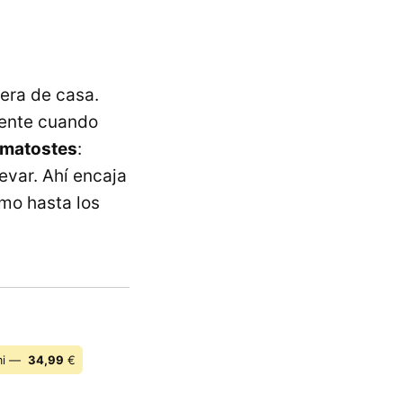
era de casa.
mente cuando
rmatostes
:
evar. Ahí encaja
mo hasta los
mi —
34,99
€