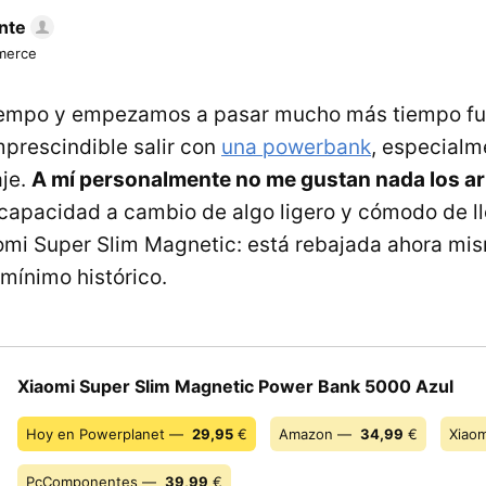
nte
merce
tiempo y empezamos a pasar mucho más tiempo fu
mprescindible salir con
una powerbank
, especial
aje.
A mí personalmente no me gustan nada los a
capacidad a cambio de algo ligero y cómodo de ll
omi Super Slim Magnetic: está rebajada ahora mis
 mínimo histórico.
Xiaomi Super Slim Magnetic Power Bank 5000 Azul
Hoy en Powerplanet —
29,95
€
Amazon —
34,99
€
Xiao
PcComponentes —
39,99
€