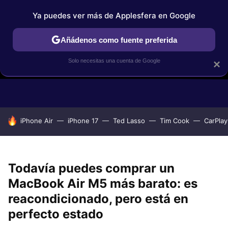
Ya puedes ver más de Applesfera en Google
Añádenos como fuente preferida
Solo necesitas una cuenta de Google
×
GUÍAS DE COMPRA
COMPARATIVAS APPLE VS OTROS
OF
HOY SE HABLA DE
iPhone Air
iPhone 17
Ted Lasso
Tim Cook
CarPlay
Todavía puedes comprar un
MacBook Air M5 más barato: es
reacondicionado, pero está en
perfecto estado