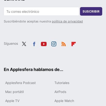
SUSCRIBIR
Suscribiéndote aceptas nuestra
política de privacidad
Síguenos
Twit
Fac
You
Inst
RSS
Flip
ter
ebo
tub
agr
boa
ok
e
am
rd
En Applesfera hablamos de...
Applesfera Podcast
Tutoriales
Mac portátil
AirPods
Apple TV
Apple Watch