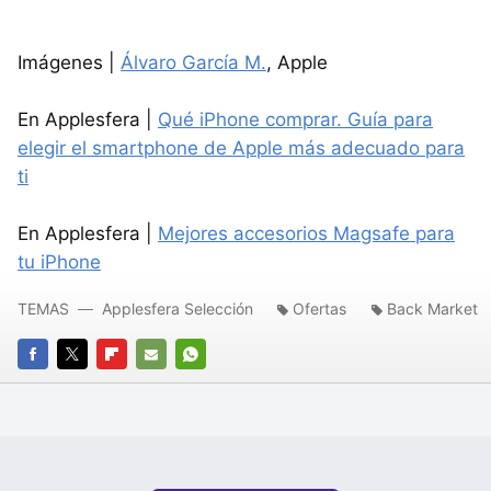
Imágenes |
Álvaro García M.
, Apple
En Applesfera |
Qué iPhone comprar. Guía para
elegir el smartphone de Apple más adecuado para
ti
En Applesfera |
Mejores accesorios Magsafe para
tu iPhone
TEMAS
Applesfera Selección
Ofertas
Back Market
FACEBOOK
TWITTER
FLIPBOARD
E-
WHATSAPP
MAIL