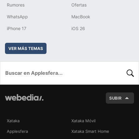
Rumores
Ofertas
WhatsApp
MacBook
iPhone 17
iOS 26
VER MÁS TEMAS
BUSC
SUBIR
Xataka
Xataka Móvil
Applesfera
Xataka Smart Home