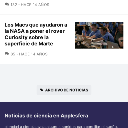
COMENTARIOS
132
HACE 14 AÑOS
Los Macs que ayudaron a
la NASA a poner el rover
Curiosity sobre la
superficie de Marte
COMENTARIOS
85
HACE 14 AÑOS
ARCHIVO DE NOTICIAS
Noticias de ciencia en Applesfera
ciencia:La ciencia avala algunos sonidos para conciliar el sueño.