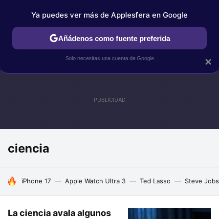
Ya puedes ver más de Applesfera en Google
IPHONE
TUTORIALES
APPLESFERA SELECCIÓN
IOS
Añádenos como fuente preferida
Solo necesitas una cuenta de Google
×
ciencia
HOY SE HABLA DE
iPhone 17
Apple Watch Ultra 3
Ted Lasso
Steve Jobs
La ciencia avala algunos