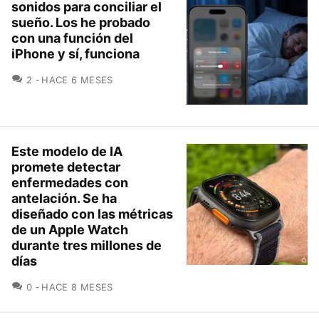
sonidos para conciliar el
sueño. Los he probado
con una función del
iPhone y sí, funciona
COMENTARIOS
2
HACE 6 MESES
Este modelo de IA
promete detectar
enfermedades con
antelación. Se ha
diseñado con las métricas
de un Apple Watch
durante tres millones de
días
COMENTARIOS
0
HACE 8 MESES