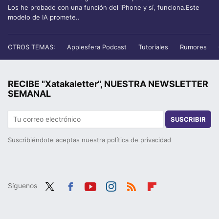
Los he probado con una función del iPhone y sí, funciona.Este
modelo de IA promete..
OTROS TEMAS:
Applesfera Podcast
Tutoriales
Rumores
RECIBE "Xatakaletter", NUESTRA NEWSLETTER
SEMANAL
SUSCRIBIR
Suscribiéndote aceptas nuestra
política de privacidad
Síguenos
Twit
Fac
You
Inst
RSS
Flip
ter
ebo
tub
agr
boa