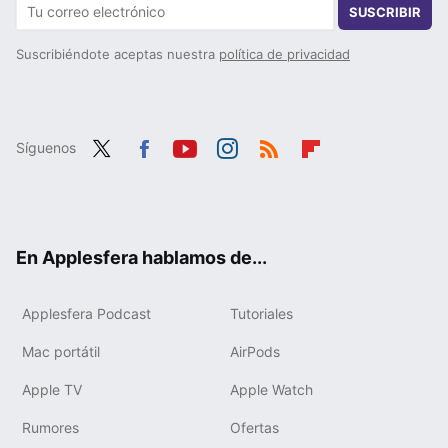
SUSCRIBIR
Suscribiéndote aceptas nuestra
política de privacidad
Síguenos
Twit
Fac
You
Inst
RSS
Flip
ter
ebo
tub
agr
boa
ok
e
am
rd
En Applesfera hablamos de...
Applesfera Podcast
Tutoriales
Mac portátil
AirPods
Apple TV
Apple Watch
Rumores
Ofertas