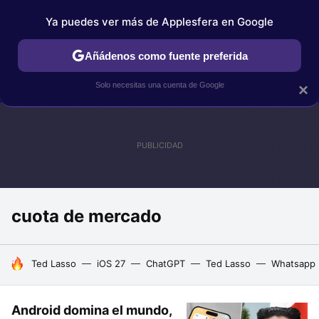
Ya puedes ver más de Applesfera en Google
IPHONE
TUTORIALES
APPLESFERA SELECCIÓN
IOS
Añádenos como fuente preferida
Solo necesitas una cuenta de Google
×
cuota de mercado
HOY SE HABLA DE
Ted Lasso
iOS 27
ChatGPT
Ted Lasso
Whatsapp
Android domina el mundo,