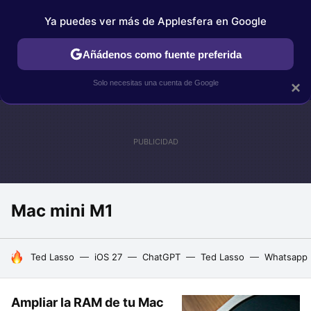
Ya puedes ver más de Applesfera en Google
IPHONE
TUTORIALES
APPLESFERA SELECCIÓN
IOS
Añádenos como fuente preferida
Solo necesitas una cuenta de Google
×
Mac mini M1
HOY SE HABLA DE
Ted Lasso
iOS 27
ChatGPT
Ted Lasso
Whatsapp
Ampliar la RAM de tu Mac