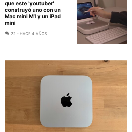
que este 'youtuber'
construyó uno con un
Mac mini M1 y un iPad
mini
COMENTARIOS
22
HACE 4 AÑOS