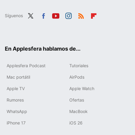
Síguenos
Twit
Fac
You
Inst
RSS
Flip
ter
ebo
tub
agr
boa
ok
e
am
rd
En Applesfera hablamos de...
Applesfera Podcast
Tutoriales
Mac portátil
AirPods
Apple TV
Apple Watch
Rumores
Ofertas
WhatsApp
MacBook
iPhone 17
iOS 26