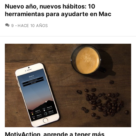
Nuevo año, nuevos hábitos: 10
herramientas para ayudarte en Mac
COMENTARIOS
9
HACE 10 AÑOS
MotivAction, aprende a tener más