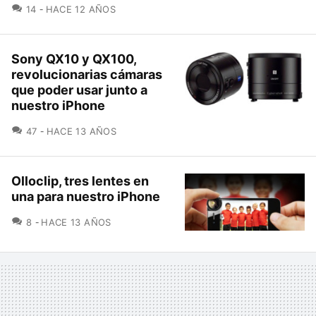
COMENTARIOS
14
HACE 12 AÑOS
Sony QX10 y QX100,
revolucionarias cámaras
que poder usar junto a
nuestro iPhone
COMENTARIOS
47
HACE 13 AÑOS
Olloclip, tres lentes en
una para nuestro iPhone
COMENTARIOS
8
HACE 13 AÑOS