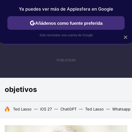
Ya puedes ver más de Applesfera en Google
MENÚ
NUEVO
Añádenos como fuente preferida
IPHONE
TUTORIALES
APPLESFERA SELECCIÓN
IOS
Solo necesitas una cuenta de Google
×
objetivos
HOY SE HABLA DE
Ted Lasso
iOS 27
ChatGPT
Ted Lasso
Whatsapp