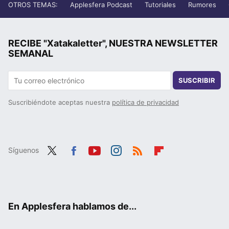
OTROS TEMAS:
Applesfera Podcast
Tutoriales
Rumores
RECIBE "Xatakaletter", NUESTRA NEWSLETTER
SEMANAL
SUSCRIBIR
Suscribiéndote aceptas nuestra
política de privacidad
Síguenos
Twit
Fac
You
Inst
RSS
Flip
ter
ebo
tub
agr
boa
ok
e
am
rd
En Applesfera hablamos de...