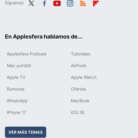
Síguenos
Twit
Fac
You
Inst
RSS
Flip
ter
ebo
tub
agr
boa
ok
e
am
rd
En Applesfera hablamos de...
Applesfera Podcast
Tutoriales
Mac portátil
AirPods
Apple TV
Apple Watch
Rumores
Ofertas
WhatsApp
MacBook
iPhone 17
iOS 26
VER MÁS TEMAS