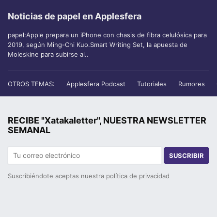
Noticias de papel en Applesfera
papel:Apple prepara un iPhone con chasis de fibra celulósica para
2019, según Ming-Chi Kuo.Smart Writing Set, la apuesta de
Moleskine para subirse al..
OTROS TEMAS:
Applesfera Podcast
Tutoriales
Rumores
RECIBE "Xatakaletter", NUESTRA NEWSLETTER
SEMANAL
SUSCRIBIR
Suscribiéndote aceptas nuestra
política de privacidad