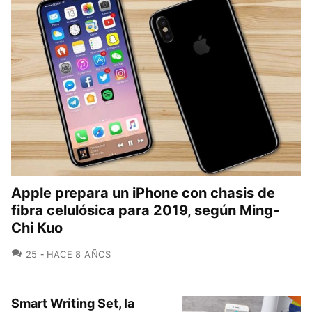
Apple prepara un iPhone con chasis de
fibra celulósica para 2019, según Ming-
Chi Kuo
COMENTARIOS
25
HACE 8 AÑOS
Smart Writing Set, la