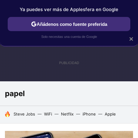
Ya puedes ver más de Applesfera en Google
IPHONE
TUTORIALES
APPLESFERA SELECCIÓN
IOS
Añádenos como fuente preferida
Solo necesitas una cuenta de Google
×
papel
HOY SE HABLA DE
Steve Jobs
WiFi
Netflix
iPhone
Apple