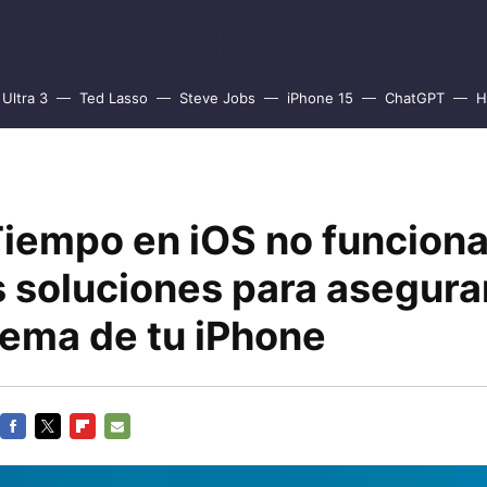
Ultra 3
Ted Lasso
Steve Jobs
iPhone 15
ChatGPT
H
Tiempo en iOS no funciona
s soluciones para asegura
lema de tu iPhone
FACEBOOK
TWITTER
FLIPBOARD
E-
MAIL