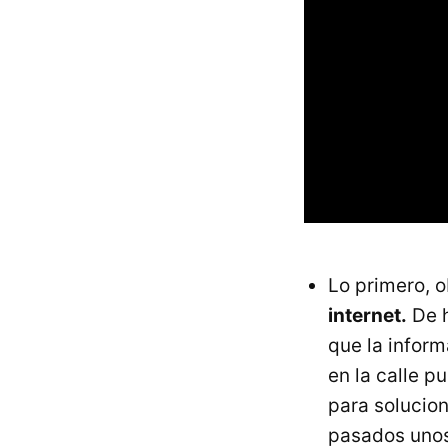
Lo primero, 
internet.
De h
que la inform
en la calle p
para solucio
pasados unos