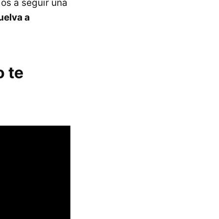
mos a seguir una
uelva a
o te