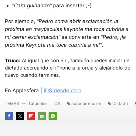
”Cara guiñando”
para insertar ;-)
Por ejemplo,
“Pedro coma abrir exclamación la
próxima en mayúsculas keynote me toca cubrirla a
mi cerrar exclamación”
se convierte en
“Pedro, ¡la
próxima Keynote me toca cubrirla a mi!”
.
Truco:
Al igual que con Siri, también puedes iniciar un
dictado acercando el iPhone a la oreja y alejándolo de
nuevo cuando termines.
En Applesfera |
iOS desde cero
TEMAS
Tutoriales
iOS
autocorrección
Dictado
FACEBOOK
TWITTER
FLIPBOARD
E-
WHATSAPP
MAIL