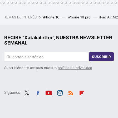
TEMAS DE INTERÉS
iPhone 16
iPhone 16 pro
iPad Air M
RECIBE "Xatakaletter", NUESTRA NEWSLETTER
SEMANAL
SUSCRIBIR
Suscribiéndote aceptas nuestra
política de privacidad
Síguenos
Twit
Fac
You
Inst
RSS
Flip
ter
ebo
tub
agr
boa
ok
e
am
rd