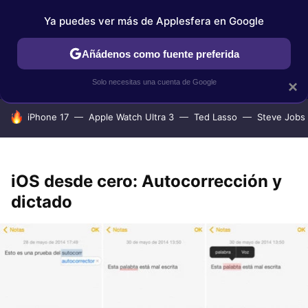
Ya puedes ver más de Applesfera en Google
IPHONE
TUTORIALES
APPLESFERA SELECCIÓN
IOS
Añádenos como fuente preferida
Solo necesitas una cuenta de Google
×
HOY SE HABLA DE
iPhone 17
Apple Watch Ultra 3
Ted Lasso
Steve Jobs
iOS desde cero: Autocorrección y
dictado