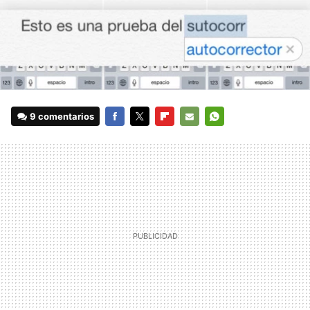
9 comentarios
FACEBOOK
TWITTER
FLIPBOARD
E-
WHATSAPP
MAIL