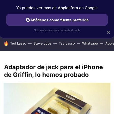
Ya puedes ver más de Applesfera en Google
IPHONE
TUTORIALES
APPLESFERA SELECCIÓN
IOS
Añádenos como fuente preferida
Solo necesitas una cuenta de Google
×
HOY SE HABLA DE
Ted Lasso
Steve Jobs
Ted Lasso
Whatsapp
Appl
Adaptador de jack para el iPhone
de Griffin, lo hemos probado