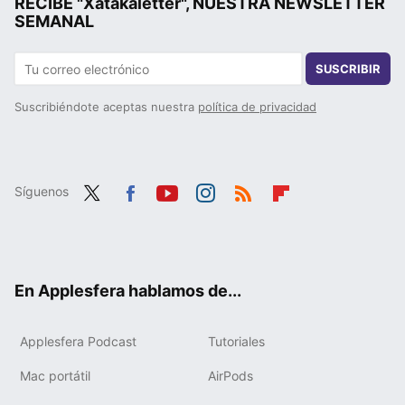
RECIBE "Xatakaletter", NUESTRA NEWSLETTER
SEMANAL
SUSCRIBIR
Suscribiéndote aceptas nuestra
política de privacidad
Síguenos
Twit
Fac
You
Inst
RSS
Flip
ter
ebo
tub
agr
boa
ok
e
am
rd
En Applesfera hablamos de...
Applesfera Podcast
Tutoriales
Mac portátil
AirPods