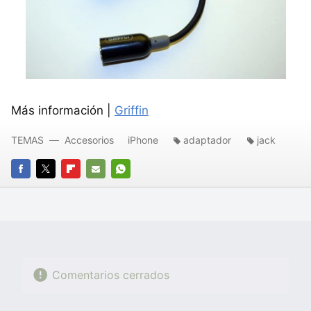
Más información |
Griffin
TEMAS
Accesorios
iPhone
adaptador
jack
FACEBOOK
TWITTER
FLIPBOARD
E-
WHATSAPP
MAIL
Comentarios cerrados