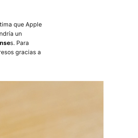
stima que Apple
ndría un
ense
s. Para
resos gracias a
.