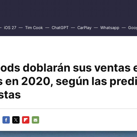
iOS 27
Tim Cook
ChatGPT
CarPlay
Whatsapp
Goo
Pods doblarán sus ventas 
s en 2020, según las pred
stas
FACEBOOK
TWITTER
FLIPBOARD
E-
MAIL