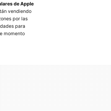
lares de Apple
stán vendiendo
zones por las
idades para
 De momento