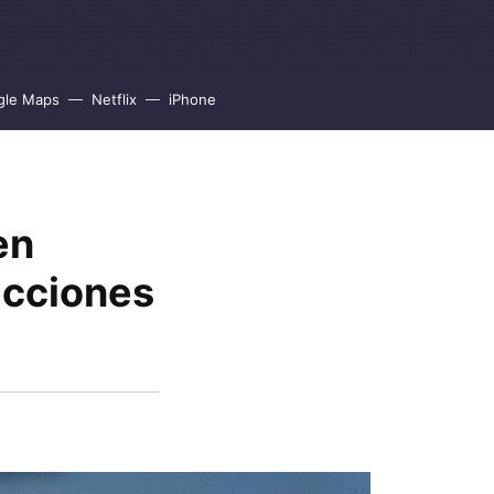
gle Maps
Netflix
iPhone
en
icciones