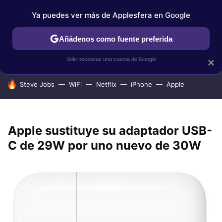
Ya puedes ver más de Applesfera en Google
IPHONE
TUTORIALES
APPLESFERA SELECCIÓN
IOS
Añádenos como fuente preferida
Solo necesitas una cuenta de Google
×
HOY SE HABLA DE
Steve Jobs
WiFi
Netflix
iPhone
Apple
Apple sustituye su adaptador USB-
C de 29W por uno nuevo de 30W