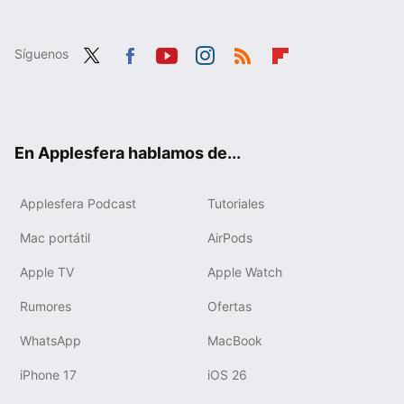
Síguenos
Twit
Fac
You
Inst
RSS
Flip
ter
ebo
tub
agr
boa
ok
e
am
rd
En Applesfera hablamos de...
Applesfera Podcast
Tutoriales
Mac portátil
AirPods
Apple TV
Apple Watch
Rumores
Ofertas
WhatsApp
MacBook
iPhone 17
iOS 26