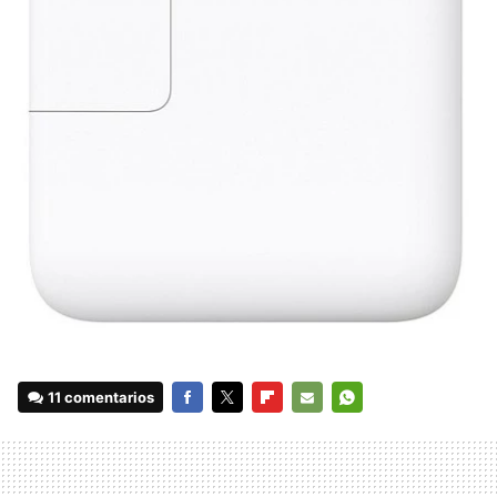
11 comentarios
FACEBOOK
TWITTER
FLIPBOARD
E-
WHATSAPP
MAIL