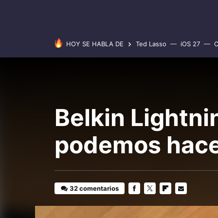
HOY SE HABLA DE
Ted Lasso
iOS 27
C
Belkin Lightn
podemos hace
32 comentarios
FACEBOOK
TWITTER
FLIPBOARD
E-
MAIL