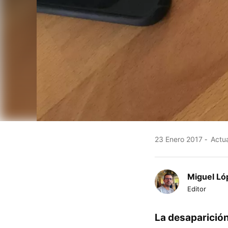
23 Enero 2017
Actua
Miguel Ló
Editor
La desaparición