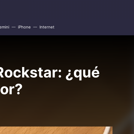
emini
iPhone
Internet
Rockstar: ¿qué
or?