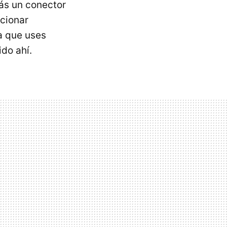
rás un conector
cionar
a que uses
ido ahí.