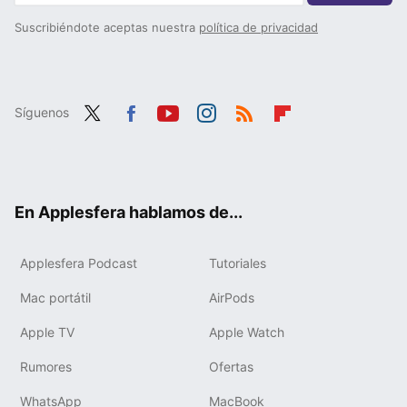
Suscribiéndote aceptas nuestra
política de privacidad
Síguenos
Twit
Fac
You
Inst
RSS
Flip
ter
ebo
tub
agr
boa
ok
e
am
rd
En Applesfera hablamos de...
Applesfera Podcast
Tutoriales
Mac portátil
AirPods
Apple TV
Apple Watch
Rumores
Ofertas
WhatsApp
MacBook