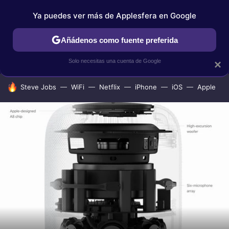
Ya puedes ver más de Applesfera en Google
IPHONE
TUTORIALES
APPLESFERA SELECCIÓN
IOS
Añádenos como fuente preferida
Solo necesitas una cuenta de Google
×
HOY SE HABLA DE
Steve Jobs
WiFi
Netflix
iPhone
iOS
Apple