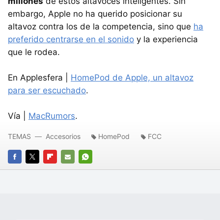
millones
de estos altavoces inteligentes. Sin
embargo, Apple no ha querido posicionar su
altavoz contra los de la competencia, sino que
ha
preferido centrarse en el sonido
y la experiencia
que le rodea.
En Applesfera |
HomePod de Apple, un altavoz
para ser escuchado
.
Vía |
MacRumors
.
TEMAS
Accesorios
HomePod
FCC
FACEBOOK
TWITTER
FLIPBOARD
E-
WHATSAPP
MAIL