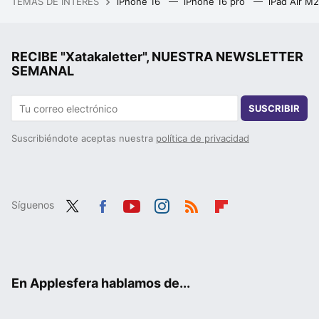
TEMAS DE INTERÉS
iPhone 16
iPhone 16 pro
iPad Air M
RECIBE "Xatakaletter", NUESTRA NEWSLETTER
SEMANAL
SUSCRIBIR
Suscribiéndote aceptas nuestra
política de privacidad
Síguenos
Twit
Fac
You
Inst
RSS
Flip
ter
ebo
tub
agr
boa
ok
e
am
rd
En Applesfera hablamos de...