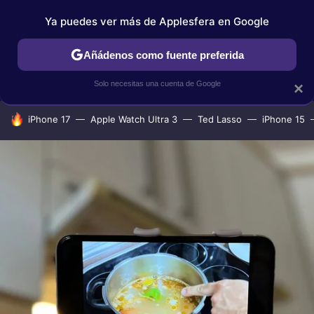
Ya puedes ver más de Applesfera en Google
IPHONE
TUTORIALES
APPLESFERA SELECCIÓN
IOS
Añádenos como fuente preferida
Solo necesitas una cuenta de Google
×
HOY SE HABLA DE
iPhone 17
Apple Watch Ultra 3
Ted Lasso
iPhone 15