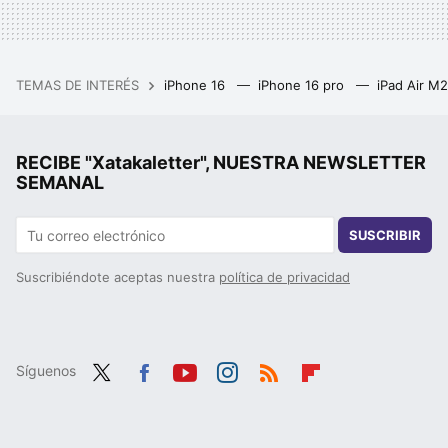
TEMAS DE INTERÉS
iPhone 16
iPhone 16 pro
iPad Air M
RECIBE "Xatakaletter", NUESTRA NEWSLETTER
SEMANAL
SUSCRIBIR
Suscribiéndote aceptas nuestra
política de privacidad
Síguenos
Twit
Fac
You
Inst
RSS
Flip
ter
ebo
tub
agr
boa