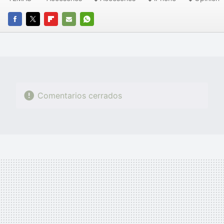
FACEBOOK
TWITTER
FLIPBOARD
E-
WHATSAPP
MAIL
Comentarios cerrados