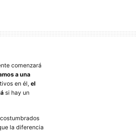
ente comenzará
amos a una
ivos en él,
el
rá
si hay un
 acostumbrados
ue la diferencia