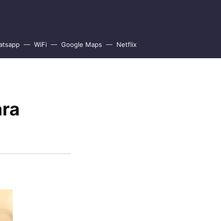
atsapp
WiFi
Google Maps
Netflix
ara