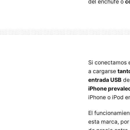
del enchufe o
c
Si conectamos 
a cargarse
tant
entrada USB
de 
iPhone prevalec
iPhone o iPod en
El funcionamie
esta marca, por