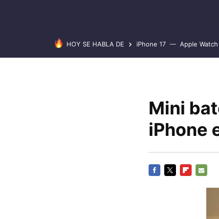
HOY SE HABLA DE
iPhone 17
Apple Watch 
Mini ba
iPhone 
FACEBOOK
TWITTER
FLIPBOARD
E-
MAIL