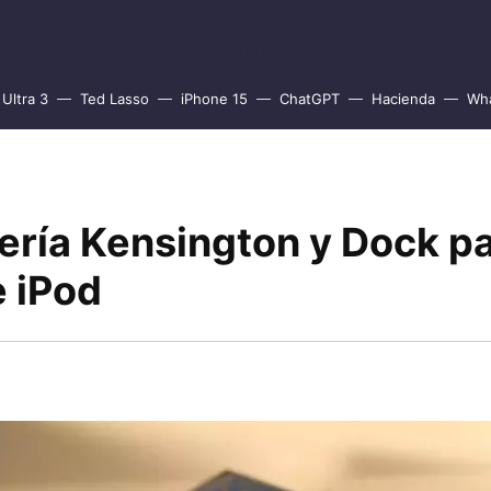
Ultra 3
Ted Lasso
iPhone 15
ChatGPT
Hacienda
Wh
tería Kensington y Dock p
e iPod