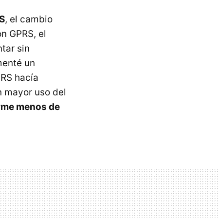
S
, el cambio
ión
GPRS
, el
tar sin
menté un
RS
hacía
n mayor uso del
rme menos de