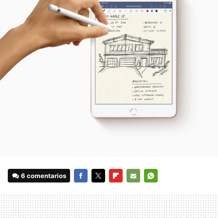
6 comentarios
FACEBOOK
TWITTER
FLIPBOARD
E-
WHATSAPP
MAIL