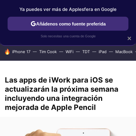
Ya puedes ver más de Applesfera en Google
IPHONE
TUTORIALES
APPLESFERA SELECCIÓN
IOS
Añádenos como fuente preferida
Solo necesitas una cuenta de Google
×
HOY SE HABLA DE
iPhone 17
Tim Cook
WiFi
TDT
iPad
MacBook
Las apps de iWork para iOS se
actualizarán la próxima semana
incluyendo una integración
mejorada de Apple Pencil