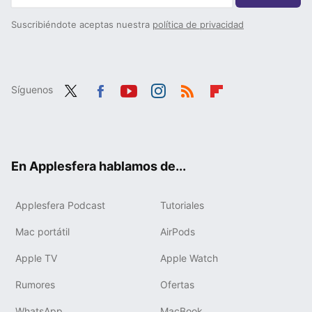
Suscribiéndote aceptas nuestra
política de privacidad
Síguenos
Twit
Fac
You
Inst
RSS
Flip
ter
ebo
tub
agr
boa
ok
e
am
rd
En Applesfera hablamos de...
Applesfera Podcast
Tutoriales
Mac portátil
AirPods
Apple TV
Apple Watch
Rumores
Ofertas
WhatsApp
MacBook