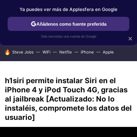
Ya puedes ver más de Applesfera en Google
IPHONE
TUTORIALES
APPLESFERA SELECCIÓN
IOS
Añádenos como fuente preferida
Solo necesitas una cuenta de Google
×
HOY SE HABLA DE
Steve Jobs
WiFi
Netflix
iPhone
Apple
h1siri permite instalar Siri en el
iPhone 4 y iPod Touch 4G, gracias
al jailbreak [Actualizado: No lo
instaléis, compromete los datos del
usuario]