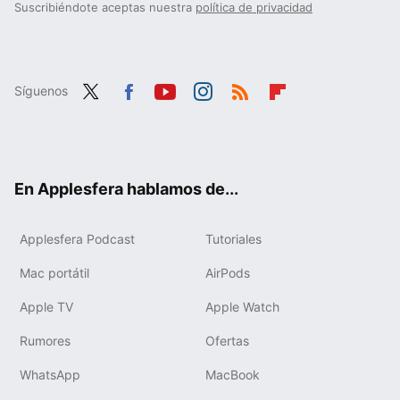
Suscribiéndote aceptas nuestra
política de privacidad
Síguenos
Twit
Fac
You
Inst
RSS
Flip
ter
ebo
tub
agr
boa
ok
e
am
rd
En Applesfera hablamos de...
Applesfera Podcast
Tutoriales
Mac portátil
AirPods
Apple TV
Apple Watch
Rumores
Ofertas
WhatsApp
MacBook