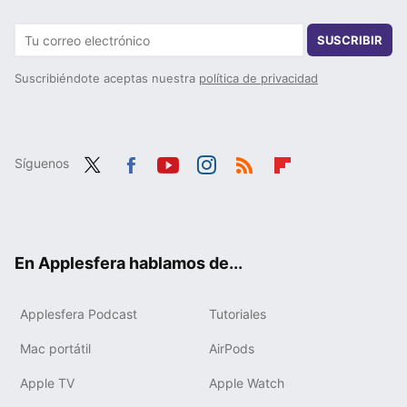
SUSCRIBIR
Suscribiéndote aceptas nuestra
política de privacidad
Síguenos
Twit
Fac
You
Inst
RSS
Flip
ter
ebo
tub
agr
boa
ok
e
am
rd
En Applesfera hablamos de...
Applesfera Podcast
Tutoriales
Mac portátil
AirPods
Apple TV
Apple Watch