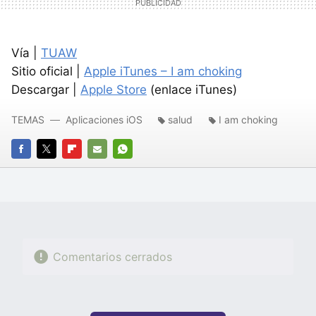
Vía |
TUAW
Sitio oficial |
Apple iTunes – I am choking
Descargar |
Apple Store
(enlace iTunes)
TEMAS
Aplicaciones iOS
salud
I am choking
FACEBOOK
TWITTER
FLIPBOARD
E-
WHATSAPP
MAIL
Comentarios cerrados