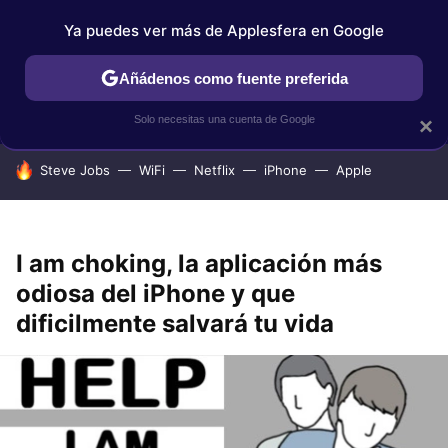
Ya puedes ver más de Applesfera en Google
IPHONE
TUTORIALES
APPLESFERA SELECCIÓN
IOS
Añádenos como fuente preferida
Solo necesitas una cuenta de Google
×
HOY SE HABLA DE
Steve Jobs
WiFi
Netflix
iPhone
Apple
I am choking, la aplicación más
odiosa del iPhone y que
dificilmente salvará tu vida