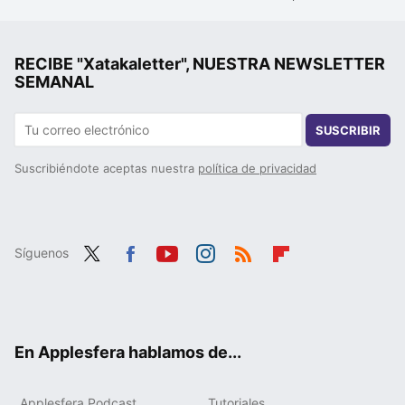
RECIBE "Xatakaletter", NUESTRA NEWSLETTER
SEMANAL
SUSCRIBIR
Suscribiéndote aceptas nuestra
política de privacidad
Síguenos
Twit
Fac
You
Inst
RSS
Flip
ter
ebo
tub
agr
boa
ok
e
am
rd
En Applesfera hablamos de...
Applesfera Podcast
Tutoriales