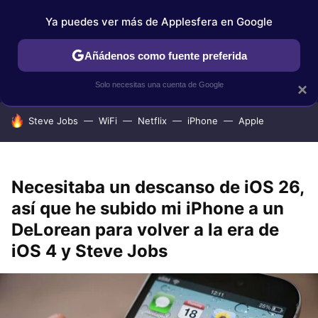
Ya puedes ver más de Applesfera en Google
IPHONE
TUTORIALES
APPLESFERA SELECCIÓN
IOS
Añádenos como fuente preferida
Solo necesitas una cuenta de Google
×
HOY SE HABLA DE
Steve Jobs
WiFi
Netflix
iPhone
Apple
Necesitaba un descanso de iOS 26,
así que he subido mi iPhone a un
DeLorean para volver a la era de
iOS 4 y Steve Jobs