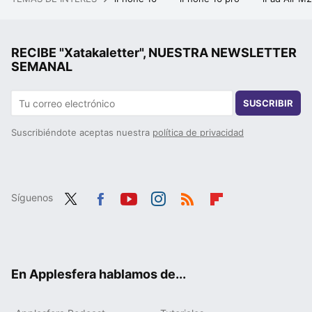
RECIBE "Xatakaletter", NUESTRA NEWSLETTER
SEMANAL
SUSCRIBIR
Suscribiéndote aceptas nuestra
política de privacidad
Síguenos
Twit
Fac
You
Inst
RSS
Flip
ter
ebo
tub
agr
boa
ok
e
am
rd
En Applesfera hablamos de...