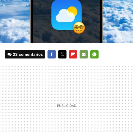
23 comentarios
FACEBOOK
TWITTER
FLIPBOARD
E-
WHATSAPP
MAIL