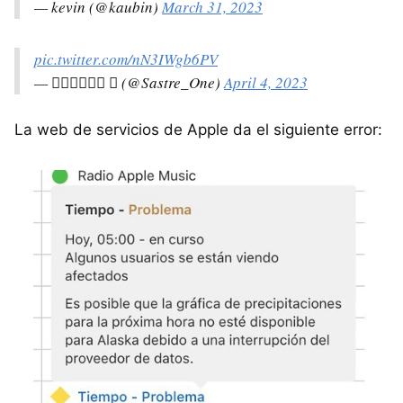
— kevin (@kaubin)
March 31, 2023
pic.twitter.com/nN3IWgb6PV
— 𝑺𝒂𝒔𝒕𝒓𝒆  (@Sastre_One)
April 4, 2023
La web de servicios de Apple da el siguiente error: