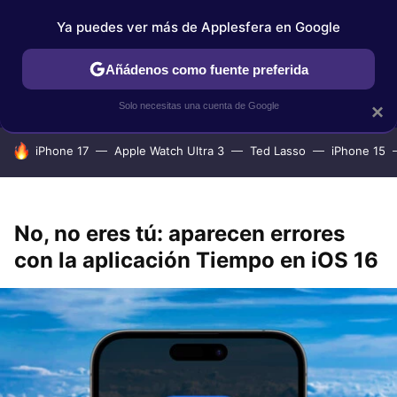
Ya puedes ver más de Applesfera en Google
IPHONE
TUTORIALES
APPLESFERA SELECCIÓN
IOS
Añádenos como fuente preferida
Solo necesitas una cuenta de Google
×
HOY SE HABLA DE
iPhone 17
Apple Watch Ultra 3
Ted Lasso
iPhone 15
No, no eres tú: aparecen errores
con la aplicación Tiempo en iOS 16