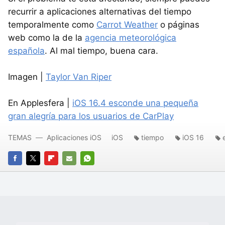
recurrir a aplicaciones alternativas del tiempo
temporalmente como
Carrot Weather
o páginas
web como la de la
agencia meteorológica
española
. Al mal tiempo, buena cara.
Imagen |
Taylor Van Riper
En Applesfera |
iOS 16.4 esconde una pequeña
gran alegría para los usuarios de CarPlay
TEMAS
Aplicaciones iOS
iOS
tiempo
iOS 16
FACEBOOK
TWITTER
FLIPBOARD
E-
WHATSAPP
MAIL