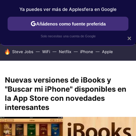
Ya puedes ver más de Applesfera en Google
MENÚ
NUEVO
Añádenos como fuente preferida
IPHONE
TUTORIALES
APPLESFERA SELECCIÓN
IOS
Solo necesitas una cuenta de Google
×
HOY SE HABLA DE
Steve Jobs
WiFi
Netflix
iPhone
Apple
Nuevas versiones de iBooks y
"Buscar mi iPhone" disponibles en
la App Store con novedades
interesantes