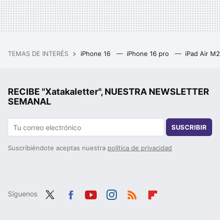
TEMAS DE INTERÉS
iPhone 16
iPhone 16 pro
iPad Air M
RECIBE "Xatakaletter", NUESTRA NEWSLETTER
SEMANAL
SUSCRIBIR
Suscribiéndote aceptas nuestra
política de privacidad
Síguenos
Twit
Fac
You
Inst
RSS
Flip