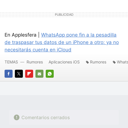
En Applesfera |
WhatsApp pone fin a la pesadilla
de traspasar tus datos de un iPhone a otro: ya no
necesitarás cuenta en iCloud
TEMAS
Rumores
Aplicaciones iOS
Rumores
What
FACEBOOK
TWITTER
FLIPBOARD
E-
WHATSAPP
MAIL
Comentarios cerrados