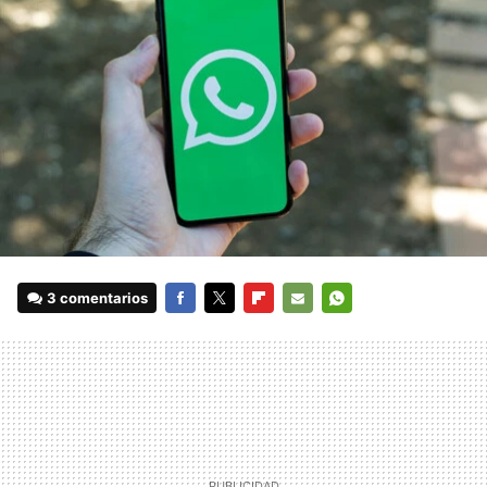
3 comentarios
FACEBOOK
TWITTER
FLIPBOARD
E-
WHATSAPP
MAIL