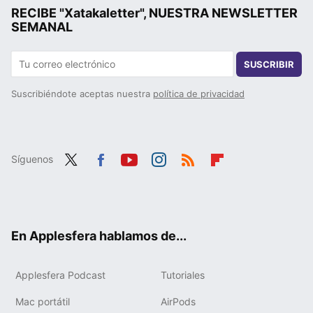
RECIBE "Xatakaletter", NUESTRA NEWSLETTER
SEMANAL
SUSCRIBIR
Suscribiéndote aceptas nuestra
política de privacidad
Síguenos
Twit
Fac
You
Inst
RSS
Flip
ter
ebo
tub
agr
boa
ok
e
am
rd
En Applesfera hablamos de...
Applesfera Podcast
Tutoriales
Mac portátil
AirPods