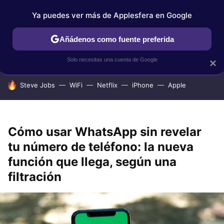
Ya puedes ver más de Applesfera en Google
IPHONE
TUTORIALES
APPLESFERA SELECCIÓN
IOS
Añádenos como fuente preferida
Solo necesitas una cuenta de Google
×
HOY SE HABLA DE
Steve Jobs
WiFi
Netflix
iPhone
Apple
Cómo usar WhatsApp sin revelar
tu número de teléfono: la nueva
función que llega, según una
filtración