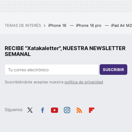
TEMAS DE INTERÉS
iPhone 16
iPhone 16 pro
iPad Air M
RECIBE "Xatakaletter", NUESTRA NEWSLETTER
SEMANAL
SUSCRIBIR
Suscribiéndote aceptas nuestra
política de privacidad
Síguenos
Twit
Fac
You
Inst
RSS
Flip
ter
ebo
tub
agr
boa