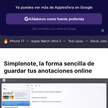
Ya puedes ver más de Applesfera en Google
IPHONE
TUTORIALES
APPLESFERA SELECCIÓN
IOS
Añádenos como fuente preferida
Solo necesitas una cuenta de Google
×
HOY SE HABLA DE
iPhone 17
Apple Watch Ultra 3
Ted Lasso
Steve Jobs
Simplenote, la forma sencilla de
guardar tus anotaciones online