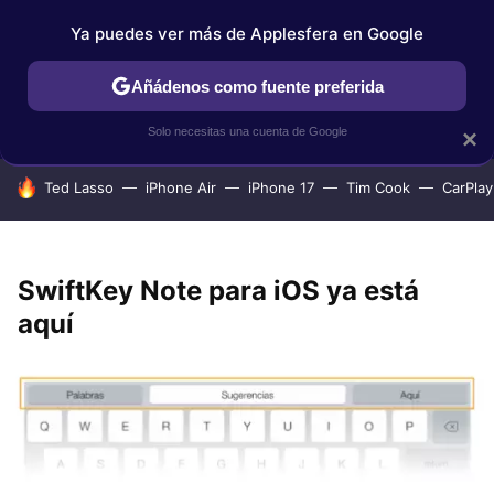
Ya puedes ver más de Applesfera en Google
IPHONE
TUTORIALES
APPLESFERA SELECCIÓN
IOS
Añádenos como fuente preferida
Solo necesitas una cuenta de Google
×
HOY SE HABLA DE
Ted Lasso
iPhone Air
iPhone 17
Tim Cook
CarPlay
SwiftKey Note para iOS ya está
aquí