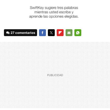
27 comentarios
FACEBOOK
TWITTER
FLIPBOARD
E-
WHATSAPP
MAIL