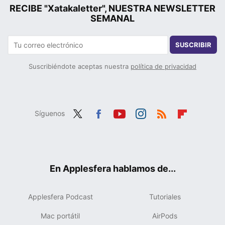
RECIBE "Xatakaletter", NUESTRA NEWSLETTER
SEMANAL
SUSCRIBIR
Suscribiéndote aceptas nuestra
política de privacidad
Síguenos
Twit
Fac
You
Inst
RSS
Flip
ter
ebo
tub
agr
boa
ok
e
am
rd
En Applesfera hablamos de...
Applesfera Podcast
Tutoriales
Mac portátil
AirPods