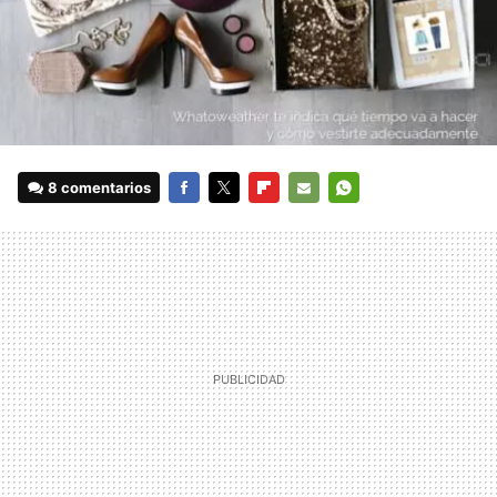
8 comentarios
FACEBOOK
TWITTER
FLIPBOARD
E-
WHATSAPP
MAIL