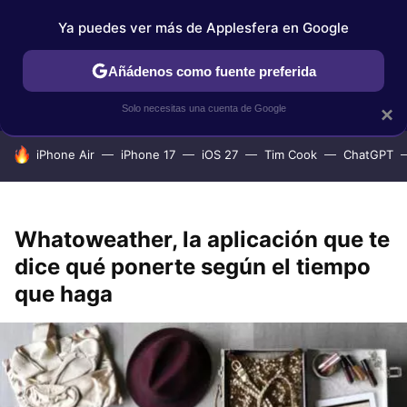
Ya puedes ver más de Applesfera en Google
IPHONE
TUTORIALES
APPLESFERA SELECCIÓN
IOS
Añádenos como fuente preferida
Solo necesitas una cuenta de Google
×
HOY SE HABLA DE
iPhone Air
iPhone 17
iOS 27
Tim Cook
ChatGPT
Whatoweather, la aplicación que te
dice qué ponerte según el tiempo
que haga