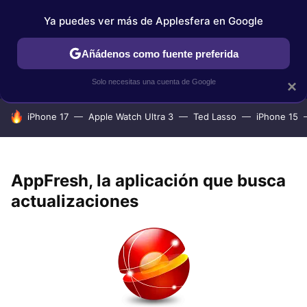
Ya puedes ver más de Applesfera en Google
IPHONE
TUTORIALES
APPLESFERA SELECCIÓN
IOS
Añádenos como fuente preferida
Solo necesitas una cuenta de Google
×
HOY SE HABLA DE
iPhone 17
Apple Watch Ultra 3
Ted Lasso
iPhone 15
AppFresh, la aplicación que busca
actualizaciones