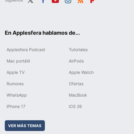
Twit
Fac
You
Inst
RSS
Flip
ter
ebo
tub
agr
boa
ok
e
am
rd
En Applesfera hablamos de...
Applesfera Podcast
Tutoriales
Mac portátil
AirPods
Apple TV
Apple Watch
Rumores
Ofertas
WhatsApp
MacBook
iPhone 17
iOS 26
VER MÁS TEMAS