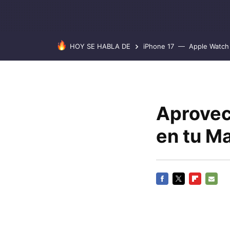
HOY SE HABLA DE
iPhone 17
Apple Watch 
Aprovec
en tu M
FACEBOOK
TWITTER
FLIPBOARD
E-
MAIL