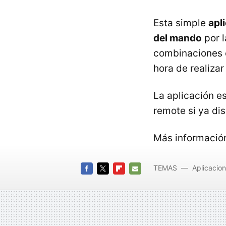
Esta simple
apl
del mando
por l
combinaciones e
hora de realiza
La aplicación es
remote si ya di
Más informació
TEMAS
Aplicacio
FACEBOOK
TWITTER
FLIPBOARD
E-
MAIL