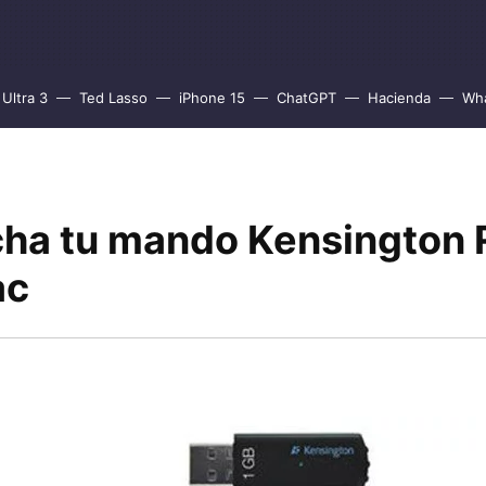
Ultra 3
Ted Lasso
iPhone 15
ChatGPT
Hacienda
Wh
ha tu mando Kensington
ac