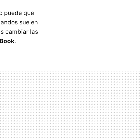
ac puede que
mandos suelen
es cambiar las
Book
.