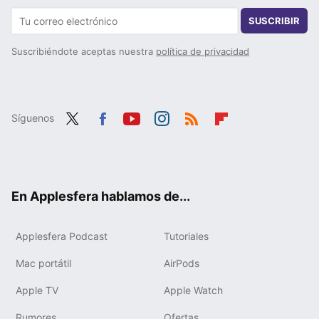
SUSCRIBIR
Suscribiéndote aceptas nuestra
política de privacidad
Síguenos
Twit
Fac
You
Inst
RSS
Flip
ter
ebo
tub
agr
boa
ok
e
am
rd
En Applesfera hablamos de...
Applesfera Podcast
Tutoriales
Mac portátil
AirPods
Apple TV
Apple Watch
Rumores
Ofertas