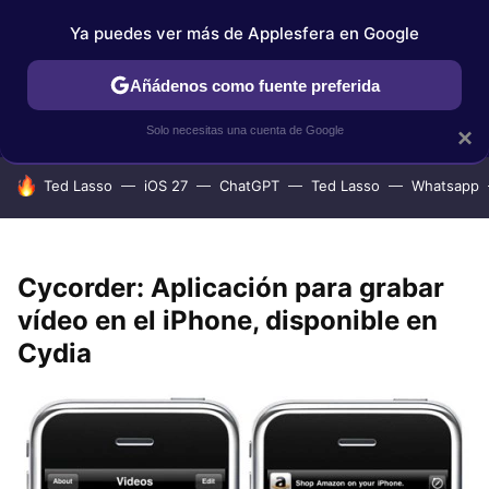
Ya puedes ver más de Applesfera en Google
IPHONE
TUTORIALES
APPLESFERA SELECCIÓN
IOS
Añádenos como fuente preferida
Solo necesitas una cuenta de Google
×
HOY SE HABLA DE
Ted Lasso
iOS 27
ChatGPT
Ted Lasso
Whatsapp
Cycorder: Aplicación para grabar
vídeo en el iPhone, disponible en
Cydia