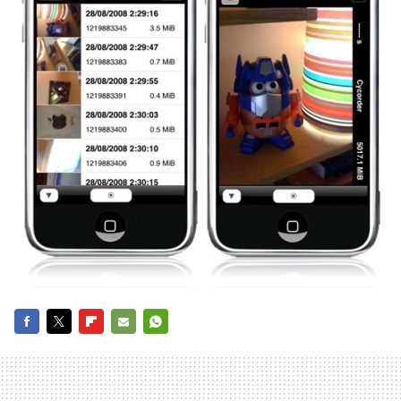
FACEBOOK
TWITTER
FLIPBOARD
E-
WHATSAPP
MAIL