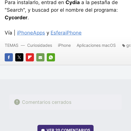
Para instalarlo, entrad en
Cydia
a la pestaña de
"Search", y buscad por el nombre del programa:
Cycorder
.
Vía |
iPhoneApps
y
EsferaiPhone
TEMAS
Curiosidades
iPhone
Aplicaciones macOS
gr
FACEBOOK
TWITTER
FLIPBOARD
E-
WHATSAPP
MAIL
Comentarios cerrados
VER
20 COMENTARIOS