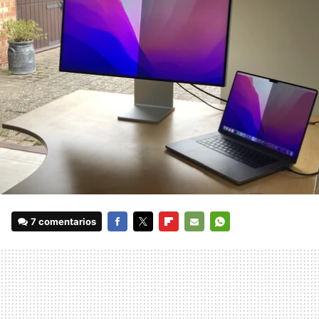
7 comentarios
FACEBOOK
TWITTER
FLIPBOARD
E-
WHATSAPP
MAIL