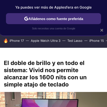
Ya puedes ver más de Applesfera en Google
IPHONE
TUTORIALES
APPLESFERA SELECCIÓN
IOS
Añádenos como fuente preferida
Solo necesitas una cuenta de Google
×
HOY SE HABLA DE
iPhone 17
Apple Watch Ultra 3
Ted Lasso
iPhone 15
El doble de brillo y en todo el
sistema: Vivid nos permite
alcanzar los 1600 nits con un
simple atajo de teclado