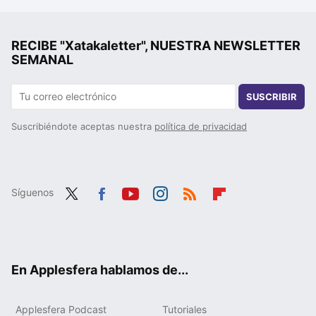
RECIBE "Xatakaletter", NUESTRA NEWSLETTER
SEMANAL
SUSCRIBIR
Suscribiéndote aceptas nuestra
política de privacidad
Síguenos
Twit
Fac
You
Inst
RSS
Flip
ter
ebo
tub
agr
boa
ok
e
am
rd
En Applesfera hablamos de...
Applesfera Podcast
Tutoriales