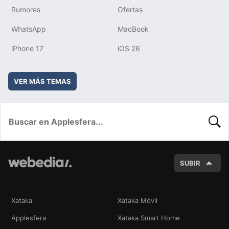
Rumores
Ofertas
WhatsApp
MacBook
iPhone 17
iOS 26
VER MÁS TEMAS
BUSC
SUBIR
Xataka
Xataka Móvil
Applesfera
Xataka Smart Home