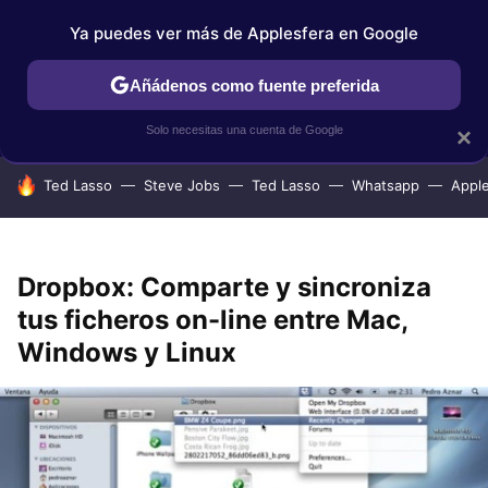
Ya puedes ver más de Applesfera en Google
IPHONE
TUTORIALES
APPLESFERA SELECCIÓN
IOS
Añádenos como fuente preferida
Solo necesitas una cuenta de Google
×
HOY SE HABLA DE
Ted Lasso
Steve Jobs
Ted Lasso
Whatsapp
Appl
Dropbox: Comparte y sincroniza
tus ficheros on-line entre Mac,
Windows y Linux