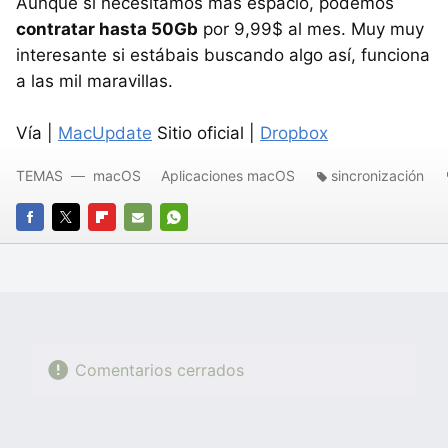
Aunque si necesitamos más espacio, podemos
contratar hasta 50Gb
por 9,99$ al mes. Muy muy
interesante si estábais buscando algo así, funciona
a las mil maravillas.
Vía |
MacUpdate
Sitio oficial |
Dropbox
TEMAS
macOS
Aplicaciones macOS
sincronización
FACEBOOK
TWITTER
FLIPBOARD
E-
WHATSAPP
MAIL
Comentarios cerrados