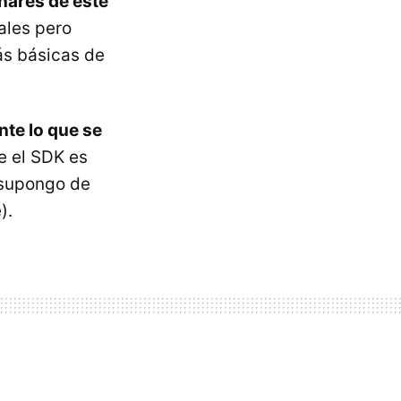
inares de este
nales pero
ás básicas de
nte lo que se
e el SDK es
 supongo de
).