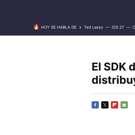
HOY SE HABLA DE
Ted Lasso
iOS 27
C
El SDK d
distribu
FACEBOOK
TWITTER
FLIPBOARD
E-
MAIL