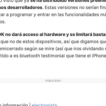
o visto que ya
se ha distribuido versiones prelim
nos desarrolladores
. Estas versiones no serían fi
r a programar y entrar en las funcionalidades m
os.
K no dará acceso al hardware y se limitará basta
 que no de estos dispositivos, así que digamos qu
emicerrado según se mire (así que iros olvidando
ido a es bluetooth testimonial que tiene el iPhone
 información |
electronista