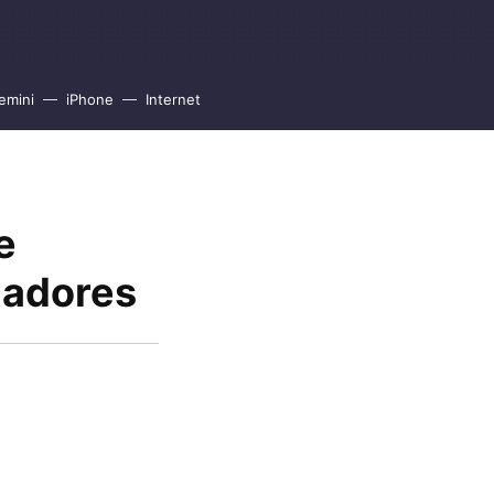
emini
iPhone
Internet
e
ladores