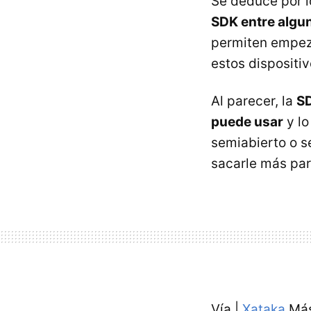
Se deduce por l
SDK entre algu
permiten empeza
estos dispositiv
Al parecer, la
SD
puede usar
y lo
semiabierto o s
sacarle más part
Vía |
Xataka
Más