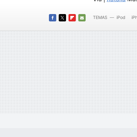
TEMAS
iPod
iP
FACEBOOK
TWITTER
FLIPBOARD
E-
MAIL