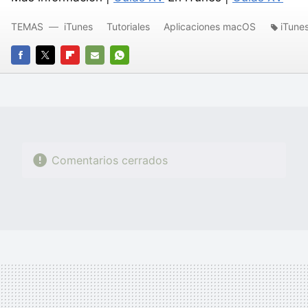
TEMAS
iTunes
Tutoriales
Aplicaciones macOS
iTune
FACEBOOK
TWITTER
FLIPBOARD
E-
WHATSAPP
MAIL
Comentarios cerrados