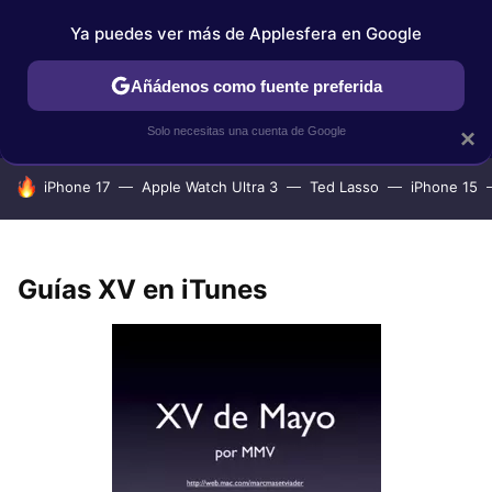
Ya puedes ver más de Applesfera en Google
IPHONE
TUTORIALES
APPLESFERA SELECCIÓN
IOS
Añádenos como fuente preferida
Solo necesitas una cuenta de Google
×
HOY SE HABLA DE
iPhone 17
Apple Watch Ultra 3
Ted Lasso
iPhone 15
Guías XV en iTunes