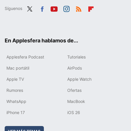
Síguenos
Twit
Fac
You
Inst
RSS
Flip
ter
ebo
tub
agr
boa
ok
e
am
rd
En Applesfera hablamos de...
Applesfera Podcast
Tutoriales
Mac portátil
AirPods
Apple TV
Apple Watch
Rumores
Ofertas
WhatsApp
MacBook
iPhone 17
iOS 26