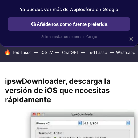
Ya puedes ver más de Applesfera en Google
MENÚ
NUEVO
Añádenos como fuente preferida
IPHONE
TUTORIALES
APPLESFERA SELECCIÓN
IOS
Solo necesitas una cuenta de Google
×
HOY SE HABLA DE
Ted Lasso
iOS 27
ChatGPT
Ted Lasso
Whatsapp
ipswDownloader, descarga la
versión de iOS que necesitas
rápidamente