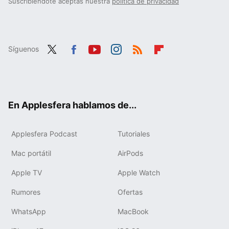
Suscribiéndote aceptas nuestra
política de privacidad
Síguenos
Twit
Fac
You
Inst
RSS
Flip
ter
ebo
tub
agr
boa
ok
e
am
rd
En Applesfera hablamos de...
Applesfera Podcast
Tutoriales
Mac portátil
AirPods
Apple TV
Apple Watch
Rumores
Ofertas
WhatsApp
MacBook