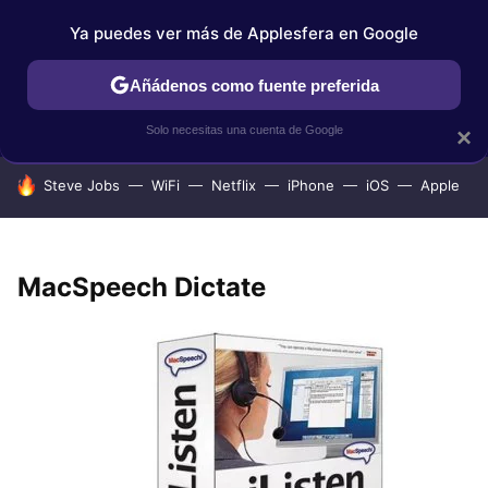
Ya puedes ver más de Applesfera en Google
IPHONE
TUTORIALES
APPLESFERA SELECCIÓN
IOS
Añádenos como fuente preferida
Solo necesitas una cuenta de Google
×
HOY SE HABLA DE
Steve Jobs
WiFi
Netflix
iPhone
iOS
Apple
MacSpeech Dictate