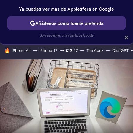
Ya puedes ver más de Applesfera en Google
IPHONE
TUTORIALES
APPLESFERA SELECCIÓN
IOS
Añádenos como fuente preferida
Solo necesitas una cuenta de Google
×
HOY SE HABLA DE
iPhone Air
iPhone 17
iOS 27
Tim Cook
ChatGPT