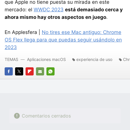
que Apple no tiene puesta su mirada en este
mercado: el
WWDC 2023
está demasiado cerca y
ahora mismo hay otros aspectos en juego
.
En Applesfera |
No tires ese Mac antiguo: Chrome
OS Flex llega para que puedas seguir usándolo en
2023
TEMAS
Aplicaciones macOS
experiencia de uso
Chr
FACEBOOK
TWITTER
FLIPBOARD
E-
WHATSAPP
MAIL
Comentarios cerrados