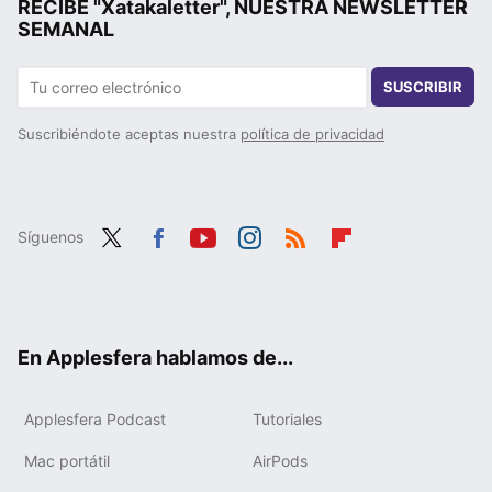
RECIBE "Xatakaletter", NUESTRA NEWSLETTER
SEMANAL
SUSCRIBIR
Suscribiéndote aceptas nuestra
política de privacidad
Síguenos
Twit
Fac
You
Inst
RSS
Flip
ter
ebo
tub
agr
boa
ok
e
am
rd
En Applesfera hablamos de...
Applesfera Podcast
Tutoriales
Mac portátil
AirPods