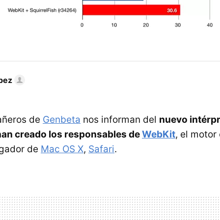
pez
añeros de
Genbeta
nos informan del
nuevo intérpr
 han creado los responsables de
WebKit
, el motor
egador de
Mac OS X
,
Safari
.