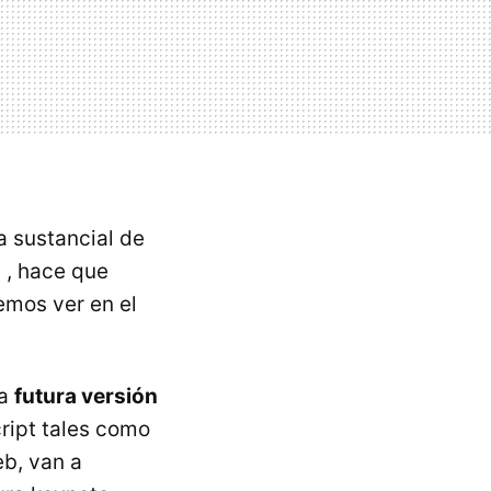
a sustancial de
) , hace que
mos ver en el
na
futura versión
ipt tales como
eb, van a