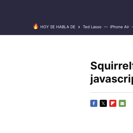
HOY SE HABLA DE
Ted Lasso
iPhone Air
Squirrel
javascr
FACEBOOK
TWITTER
FLIPBOARD
E-
MAIL