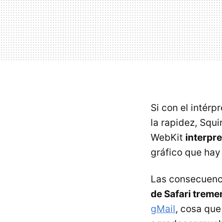
Si con el intérp
la rapidez, Squi
WebKit
interpr
gráfico que hay 
Las consecuenci
de Safari trem
gMail
, cosa que