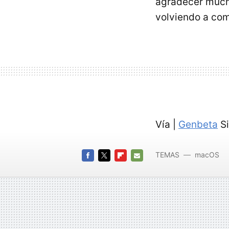
agradecer mucho
volviendo a com
Vía |
Genbeta
Si
TEMAS
macOS
FACEBOOK
TWITTER
FLIPBOARD
E-
MAIL