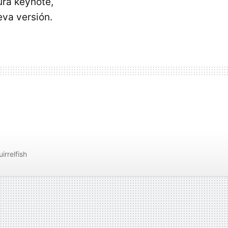
ura keynote,
va versión.
irrelfish