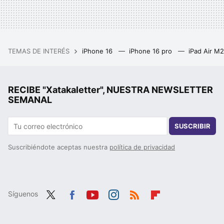
TEMAS DE INTERÉS
iPhone 16
iPhone 16 pro
iPad Air M
RECIBE "Xatakaletter", NUESTRA NEWSLETTER
SEMANAL
SUSCRIBIR
Suscribiéndote aceptas nuestra
política de privacidad
Síguenos
Twit
Fac
You
Inst
RSS
Flip