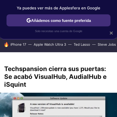
Ya puedes ver más de Applesfera en Google
IPHONE
TUTORIALES
APPLESFERA SELECCIÓN
IOS
Añádenos como fuente preferida
Solo necesitas una cuenta de Google
×
HOY SE HABLA DE
iPhone 17
Apple Watch Ultra 3
Ted Lasso
Steve Jobs
Techspansion cierra sus puertas:
Se acabó VisualHub, AudialHub e
iSquint