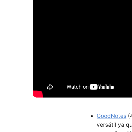
GoodNotes
(
versátil ya q