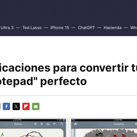
Ultra 3
Ted Lasso
iPhone 15
ChatGPT
Hacienda
Wh
icaciones para convertir t
otepad" perfecto
FACEBOOK
TWITTER
FLIPBOARD
E-
MAIL