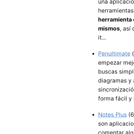
una aplicació
herramientas 
herramienta 
mismos
, así
it...
Penultimate
(
empezar mejor
buscas simpl
diagramas y a
sincronizaci
forma fácil y
Notes Plus
(6
son aplicaci
comentar alg