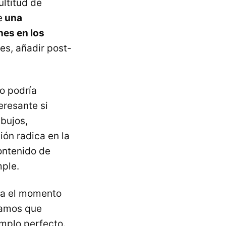
ultitud de
e
una
nes en los
es, añadir post-
no podría
eresante si
bujos,
ión radica en la
ontenido de
mple.
ta el momento
íamos que
mplo perfecto.