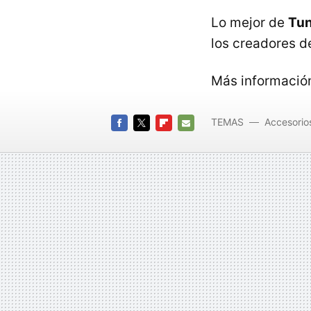
Lo mejor de
Tun
los creadores d
Más informació
TEMAS
Accesorio
FACEBOOK
TWITTER
FLIPBOARD
E-
MAIL