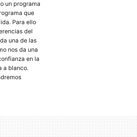
igo un programa
rograma que
ida. Para ello
erencias del
ada una de las
smo nos da una
confianza en la
 a blanco.
endremos