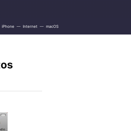
iPhone
Internet
macOS
tos