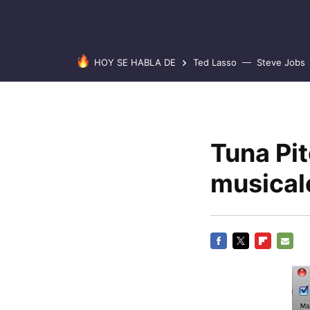
HOY SE HABLA DE
Ted Lasso
Steve Jobs
Tuna Pit
musical
FACEBOOK
TWITTER
FLIPBOARD
E-
MAIL