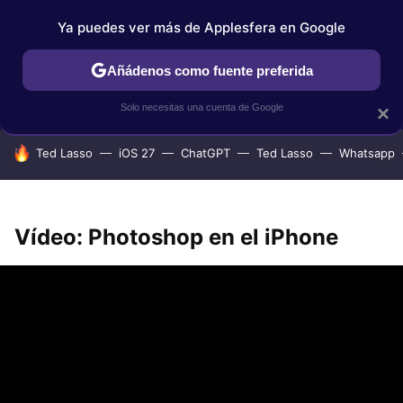
Ya puedes ver más de Applesfera en Google
IPHONE
TUTORIALES
APPLESFERA SELECCIÓN
IOS
Añádenos como fuente preferida
Solo necesitas una cuenta de Google
×
HOY SE HABLA DE
Ted Lasso
iOS 27
ChatGPT
Ted Lasso
Whatsapp
Vídeo: Photoshop en el iPhone