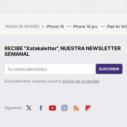
TEMAS DE INTERÉS
iPhone 16
iPhone 16 pro
iPad Air M
RECIBE "Xatakaletter", NUESTRA NEWSLETTER
SEMANAL
SUSCRIBIR
Suscribiéndote aceptas nuestra
política de privacidad
Síguenos
Twit
Fac
You
Inst
RSS
Flip
ter
ebo
tub
agr
boa