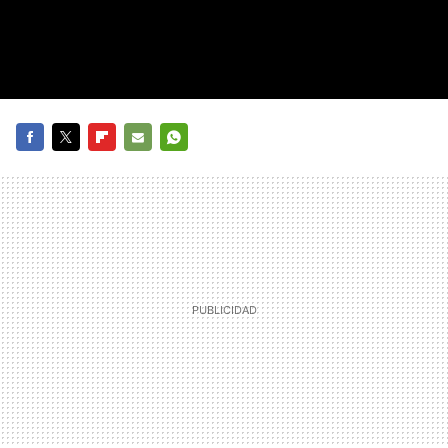
FACEBOOK
TWITTER
FLIPBOARD
E-
WHATSAPP
MAIL