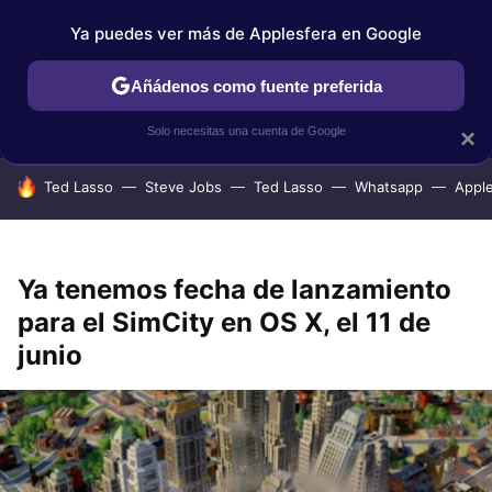
Ya puedes ver más de Applesfera en Google
IPHONE
TUTORIALES
APPLESFERA SELECCIÓN
IOS
Añádenos como fuente preferida
Solo necesitas una cuenta de Google
×
HOY SE HABLA DE
Ted Lasso
Steve Jobs
Ted Lasso
Whatsapp
Appl
Ya tenemos fecha de lanzamiento
para el SimCity en OS X, el 11 de
junio