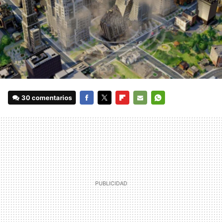
30 comentarios
FACEBOOK
TWITTER
FLIPBOARD
E-
WHATSAPP
MAIL