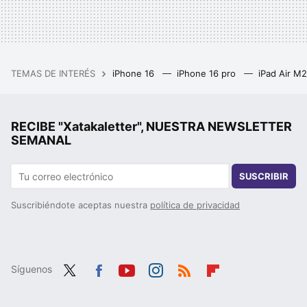
TEMAS DE INTERÉS
iPhone 16
iPhone 16 pro
iPad Air M
RECIBE "Xatakaletter", NUESTRA NEWSLETTER
SEMANAL
SUSCRIBIR
Suscribiéndote aceptas nuestra
política de privacidad
Síguenos
Twit
Fac
You
Inst
RSS
Flip