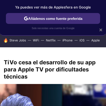
Ya puedes ver más de Applesfera en Google
IPHONE
TUTORIALES
APPLESFERA SELECCIÓN
IOS
Añádenos como fuente preferida
Solo necesitas una cuenta de Google
×
HOY SE HABLA DE
Steve Jobs
WiFi
Netflix
iPhone
iOS
Apple
TiVo cesa el desarrollo de su app
para Apple TV por dificultades
técnicas