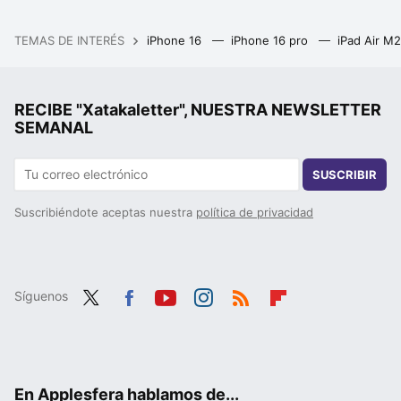
TEMAS DE INTERÉS
iPhone 16
iPhone 16 pro
iPad Air M
RECIBE "Xatakaletter", NUESTRA NEWSLETTER
SEMANAL
SUSCRIBIR
Suscribiéndote aceptas nuestra
política de privacidad
Síguenos
Twit
Fac
You
Inst
RSS
Flip
ter
ebo
tub
agr
boa
ok
e
am
rd
En Applesfera hablamos de...