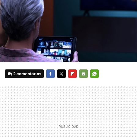
2 comentarios
FACEBOOK
TWITTER
FLIPBOARD
E-
WHATSAPP
MAIL