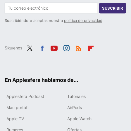
SUSCRIBIR
Suscribiéndote aceptas nuestra
política de privacidad
Síguenos
Twit
Fac
You
Inst
RSS
Flip
ter
ebo
tub
agr
boa
ok
e
am
rd
En Applesfera hablamos de...
Applesfera Podcast
Tutoriales
Mac portátil
AirPods
Apple TV
Apple Watch
Rumores
Ofertas