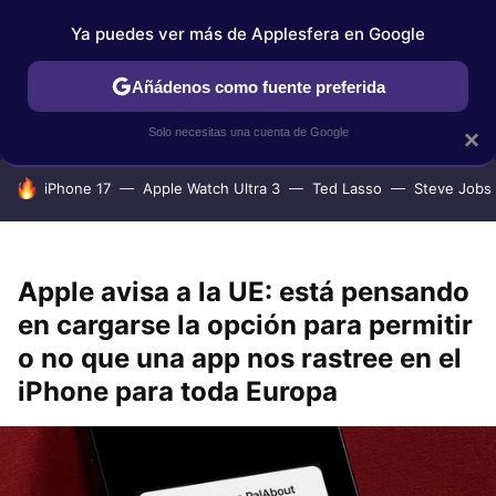
Ya puedes ver más de Applesfera en Google
IPHONE
TUTORIALES
APPLESFERA SELECCIÓN
IOS
Añádenos como fuente preferida
Solo necesitas una cuenta de Google
×
HOY SE HABLA DE
iPhone 17
Apple Watch Ultra 3
Ted Lasso
Steve Jobs
Apple avisa a la UE: está pensando
en cargarse la opción para permitir
o no que una app nos rastree en el
iPhone para toda Europa