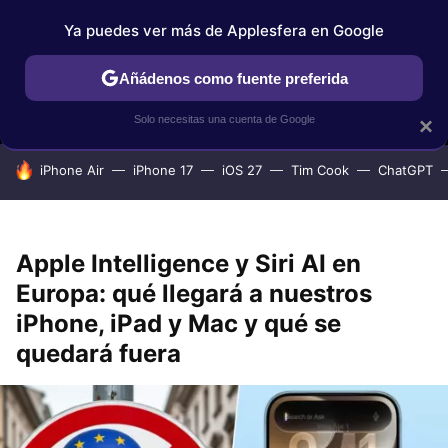
Ya puedes ver más de Applesfera en Google
MENÚ
NUEVO
Añádenos como fuente preferida
IPHONE
TUTORIALES
APPLESFERA SELECCIÓN
IOS
Solo necesitas una cuenta de Google
×
HOY SE HABLA DE
iPhone Air
iPhone 17
iOS 27
Tim Cook
ChatGPT
Apple Intelligence y Siri AI en
Europa: qué llegará a nuestros
iPhone, iPad y Mac y qué se
quedará fuera