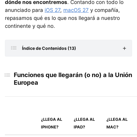
dónde nos encontremos
. Contando con todo lo
anunciado para
iOS 27
,
macOS 27
y compañía,
repasamos qué es lo que nos llegará a nuestro
continente y qué no.
Índice de Contenidos (13)
Funciones que llegarán (o no) a la Unión Europea
Funciones que llegarán (o no) a la Unión
Siri AI
Europea
Función de borrador para fotos
Función de extender fotos
Función de reencuadrar fotos
Crear atajos con IA
¿LLEGA AL
¿LLEGA AL
¿LLEGA AL
IPHONE?
IPAD?
MAC?
Inteligencia visual