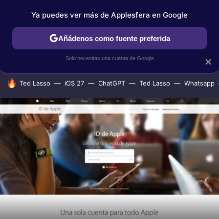
Ya puedes ver más de Applesfera en Google
IPHONE
TUTORIALES
APPLESFERA SELECCIÓN
IOS
Añádenos como fuente preferida
Solo necesitas una cuenta de Google
×
HOY SE HABLA DE
Ted Lasso
iOS 27
ChatGPT
Ted Lasso
Whatsapp