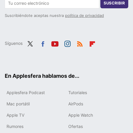
SUSCRIBIR
Suscribiéndote aceptas nuestra
política de privacidad
Síguenos
Twit
Fac
You
Inst
RSS
Flip
ter
ebo
tub
agr
boa
ok
e
am
rd
En Applesfera hablamos de...
Applesfera Podcast
Tutoriales
Mac portátil
AirPods
Apple TV
Apple Watch
Rumores
Ofertas