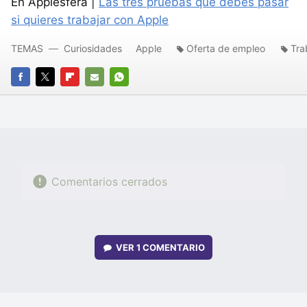
En Applesfera |
Las tres pruebas que debes pasar
si quieres trabajar con Apple
TEMAS
Curiosidades
Apple
Oferta de empleo
Tra
FACEBOOK
TWITTER
FLIPBOARD
E-
WHATSAPP
MAIL
Comentarios cerrados
VER
1 COMENTARIO