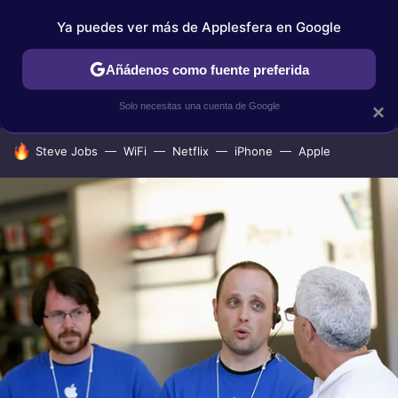
Ya puedes ver más de Applesfera en Google
IPHONE
TUTORIALES
APPLESFERA SELECCIÓN
IOS
Añádenos como fuente preferida
Solo necesitas una cuenta de Google
×
HOY SE HABLA DE
Steve Jobs
WiFi
Netflix
iPhone
Apple