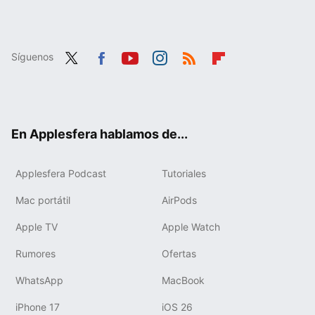
Síguenos
Twit
Fac
You
Inst
RSS
Flip
ter
ebo
tub
agr
boa
ok
e
am
rd
En Applesfera hablamos de...
Applesfera Podcast
Tutoriales
Mac portátil
AirPods
Apple TV
Apple Watch
Rumores
Ofertas
WhatsApp
MacBook
iPhone 17
iOS 26